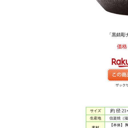
「黒錆彫ナツ
価格 
約 径 21×
サイズ
生産地
信楽焼（滋
【本体】 
素材