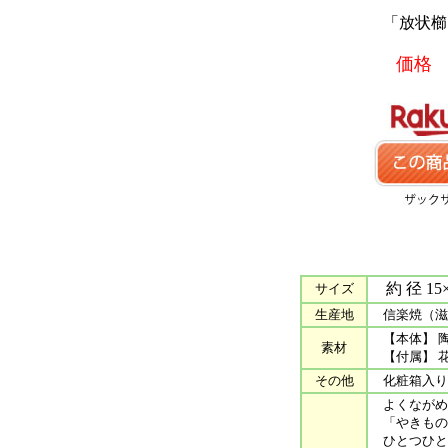
「放状櫛目
価格 1
約 径 15×
サイズ
生産地
信楽焼（滋
【本体】 
素材
【付属】 
その他
化粧箱入り
よくながめ
「やきもの
ひとつひと