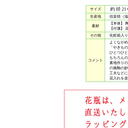
約 径 21×
サイズ
生産地
信楽焼（滋
【本体】 
素材
【付属】 
その他
化粧箱入り
よくながめ
「やきもの
ひとつひと
もちろんの
コメント
素地作りの
の施釉の妙
工夫などに
花入れを楽