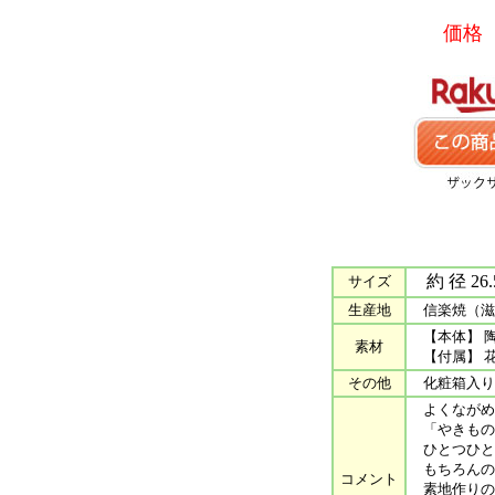
価格 9
約 径 26.5
サイズ
生産地
信楽焼（滋
【本体】 
素材
【付属】 
その他
化粧箱入り
よくながめ
「やきもの
ひとつひと
もちろんの
コメント
素地作りの