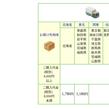
北海道
東北
関東
信
青森県
東京都
新
お届け先地域
秋田県
神奈川県
長
岩手県
千葉県
山形県
埼玉県
北海道
宮城県
群馬県
福島県
栃木県
茨城県
山梨県
ご購入代金
(税別）
8,000円
以上
ご購入代金
(税別）
1,780
1,180
円
円
8,000円
未満