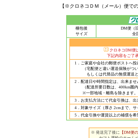
【※クロネコＤＭ（メール）便で
梱包後
DM便（
サイズ
全
クロネコDM便
下記内容をご了承い
1．ご家庭や会社の郵便ポストへ投
（宅配便と違い運送保険がついて
もしくは代替品の無償運送となり
2．配達日や時間指定は、出来ませ
（配達所要日数は、400km圏内は
※一部地域・離島を除きます。
3．お支払方法にて代金引換は、出
4．対象サイズ（厚さ 2cmまで、サ
5．代金引換や運賃以上の補償を希
※ 発送完了後に
【DM便
ヤマト運輸のホームペ