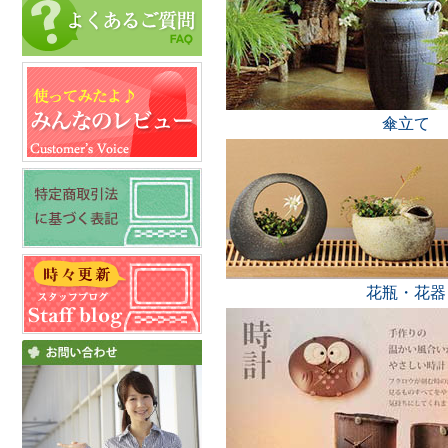
傘立て
花瓶・花器