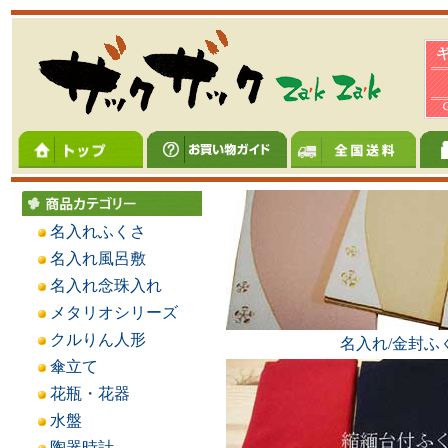
名入れふくさ
名入れ風呂敷
名入れ念珠入れ
メタリオシリーズ
クルりん人形
名入れ/金封ふ
傘立て
花瓶・花器
水盤
陶器時計