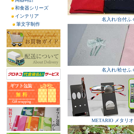
和食器シリーズ
インテリア
名入れ/台付ふ
筆文字制作
名入れ/袷せふ
METARIO メタリ