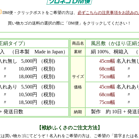
DM便・クリックポストをご希望の方は、
必ずこちらの注意事項をお読みの
買い物カゴの送料の選択の際に「DM便」をクリックしてください！
正絹タイプ）
風呂敷（かほり/正絹
商品名
 （日本製 Made in Japan）
絹 100%、桐箱入 （日本製
素材
入れ無し
5,000円 （税別)
45cm幅
名入れ無
〃
10,000円 （税別)
68cm幅
〃
〃
18,000円 （税別)
75cm幅
〃
サイズ
入れあり
5,500円 （税別)
45cm幅
名入れあ
価格
〃
10,500円 （税別)
68cm幅
〃
〃
18,500円 （税別)
75cm幅
〃
+ 発送日数
製作 約 10日 + 発送
納期
【袱紗/ふくさのご注文方法】
ご注文は買い物カゴにてどうぞ！名入れをご希望の方は、ご希望の「苗字または名