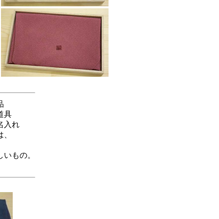
品
道具
名入れ
は、
しいもの。