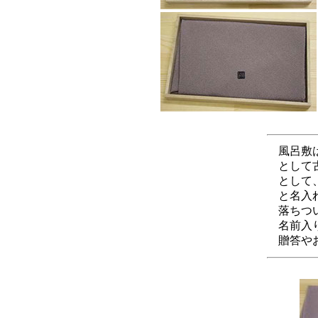
風呂敷は
として古
として、
と名入れ
落ちつい
名前入り
贈答やお