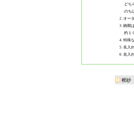
どちら
のちほ
2. オ
3. 納
約１０
4. 
5. 名
6. 名
袱紗