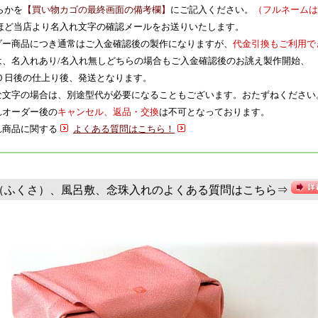
かを
【買い物カゴの最終画面の備考欄】
にご記入ください。
（フルネームは
ど当店より名入れ文字の確認メールをお送りいたします。
ーダー商品につき通常はご入金確認後の製作になりますが、
代金引換もご利用で
期は、名入れあり/名入れ無しどちらの場合もご入金確認後のお誂え製作開始、
日後の仕上り後、発送となります。
特殊な文字の場合は、別途型代が必要になることもございます。おたずねください
入れオーダー後の
キャンセル、返品・交換
は不可となっております。
入れ商品に関する
よくある質問はこちら！
（ふくさ）、風呂敷、念珠入れのよくある質問はこちら⇒