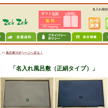
名入れ袱紗
！
>>
風呂敷TOPページへ戻る！
「名入れ風呂敷（正絹タイプ）」