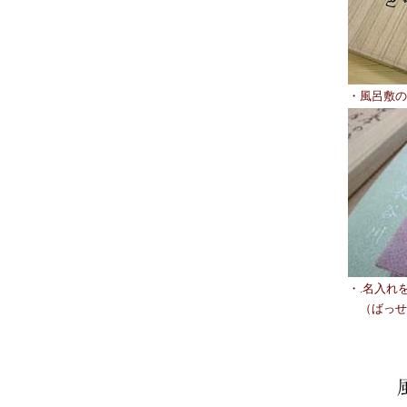
・風呂敷の
・.名入れ
（ばっせ