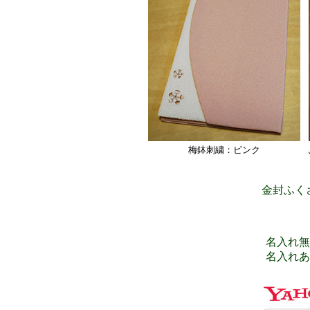
梅鉢刺繍：ピンク
金封ふく
名入れ無し
名入れあり