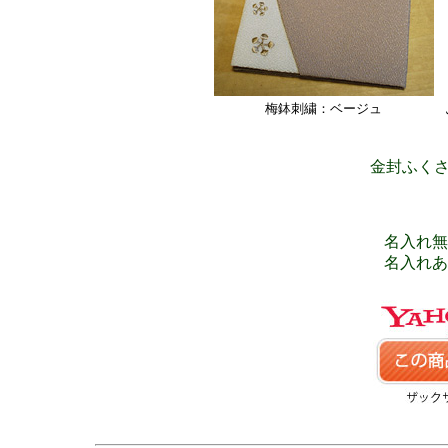
梅鉢刺繍：ベージュ
金封ふくさ
名入れ無し
名入れあり