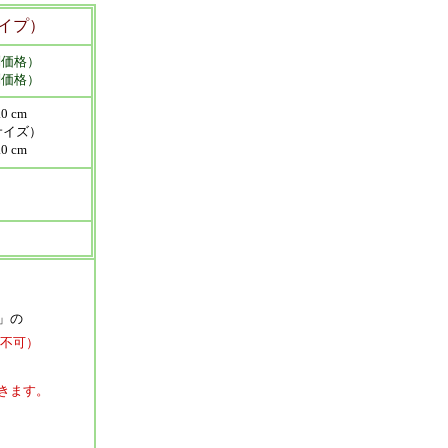
イプ）
別価格）
別価格）
0 cm
イズ）
0 cm
」の
不可）
きます。