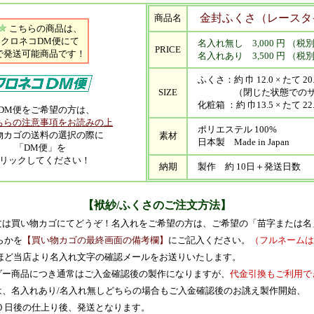
金封ふくさ（レースタ
商品名
こちらの商品は、
クロネコDM便にて
名入れ無し 3,000 円 （税
PRICE
で発送可能商品です！
名入れあり 3,500 円 （税
ふくさ：約 巾 12.0 × たて 20.
SIZE
（閉じた状態でのサ
化粧箱 ：約 巾13.5 × たて 22.
DM便をご希望の方は、
ちらの注意事項をお読みの上
ポリエステル 100%
物カゴの送料の選択の際に
素材
日本製 Made in Japan
「DM便」を
リックしてください！
納期
製作 約 10日＋発送日数
【袱紗/ふくさのご注文方法】
ご注文は買い物カゴにてどうぞ！名入れをご希望の方は、ご希望の「苗字または名
かを
【買い物カゴの最終画面の備考欄】
にご記入ください。
（フルネームは
ど当店より名入れ文字の確認メールをお送りいたします。
ーダー商品につき通常はご入金確認後の製作になりますが、
代金引換もご利用で
期は、名入れあり/名入れ無しどちらの場合もご入金確認後のお誂え製作開始、
日後の仕上り後、発送となります。