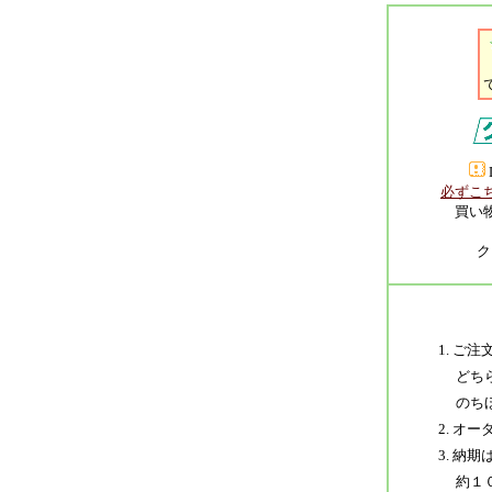
必ずこ
買い
ク
1. 
どちら
のちほ
2. オ
3. 納
約１０