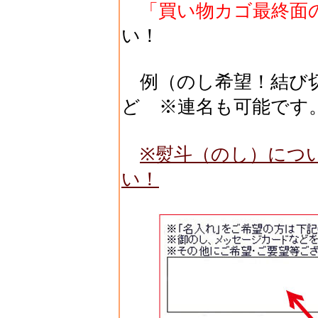
「買い物カゴ最終面
い！
例（のし希望！結び切
ど ※連名も可能です
※熨斗（のし）につ
い！