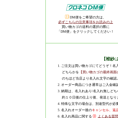
DM便をご希望の方は、
必ずこちらの注意事項をお読みの上
買い物カゴの送料の選択の際に
「DM便」をクリックしてください！
【袱紗/
1. ご注文は買い物カゴにてどうぞ！
どちらかを
【買い物カゴの最終画面
のちほど当店より名入れ文字の確認
2. オーダー商品につき通常はご入金
3. 納期は、名入れあり/名入れ無し
約１０日後の仕上り後、発送となり
4. 特殊な文字の場合は、別途型代が
5. 名入れオーダー後の
キャンセル、返
6. 名入れ商品に関する
よくある質