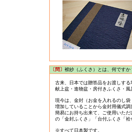
〔問〕
袱紗（ふくさ）とは、何ですか
古来、日本では贈答品をお渡しする
献上盆・進物盆・房付きふくさ・風
現今は、金封（お金を入れるのし袋：
増加していることから金封用儀式調
簡易にお持ち出来て、ご使用いただ
の「金封ふくさ」「台付ふくさ「袷
※すべて日本製です。