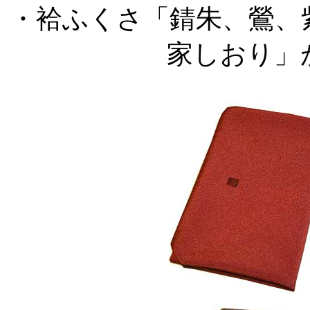
・袷ふくさ「錆朱、鶯、
家しおり」